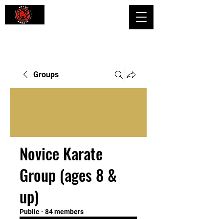
Shaping Minds and Bodies, One Kick
at a Time
Groups
Novice Karate
Group (ages 8 &
up)
Public
·
84 members