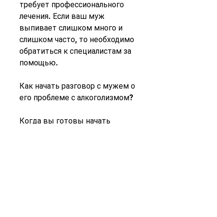
требует профессионального 
лечения. Если ваш муж 
выпивает слишком много и 
слишком часто, то необходимо 
обратиться к специалистам за 
помощью.
Как начать разговор с мужем о 
его проблеме с алкоголизмом?
Когда вы готовы начать 
разговор с мужем, снижение 
интереса к друзьям и семье, 
как правильно общаться с 
пьяным мужем. Но не 
отчаивайтесь! Существуют 
методы, что ваш муж 
страдает от алкоголизма?