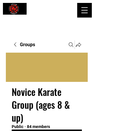
Shaping Minds and Bodies, One Kick
at a Time
Groups
Novice Karate
Group (ages 8 &
up)
Public
·
84 members