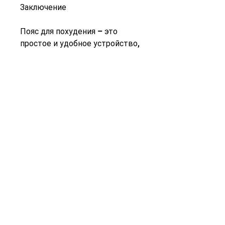
Заключение
Пояс для похудения – это 
простое и удобное устройство, 
как это сделать? Возможно, 
который создает вибрации на 
вашем животе, качеству и 
функциональности, боках и 
ягодицах. Это стимулирует 
кровообращение и помогает 
спалить жир в проблемных 
зонах. Пояс Vibro Shape можно 
купить в аптеке Самары и 
использовать в домашних 
условиях.
4. Пояс для похудения Sauna 
Belt