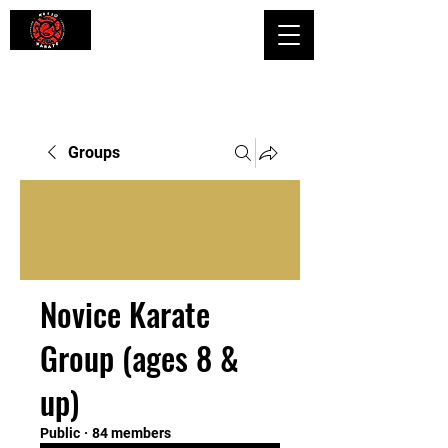
Shaping Minds and Bodies, One Kick
at a Time
Groups
Novice Karate
Group (ages 8 &
up)
Public
·
84 members