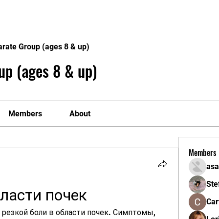
Home
About
Gallery
ick at a Time
arate Group (ages 8 & up)
up (ages 8 & up)
Members
About
Members
asa
Ste
бласти почек
Car
 резкой боли в области почек. Симптомы, 