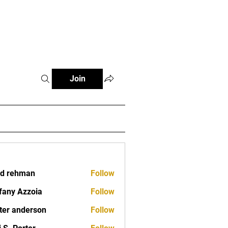
Classes
Contact
Join
d rehman
Follow
fany Azzoia
Follow
ter anderson
Follow