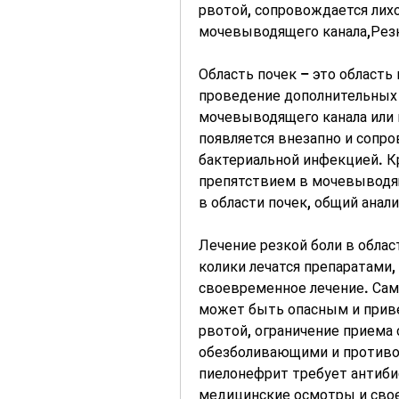
рвотой, сопровождается лих
мочевыводящего канала,Резка
Область почек – это область 
проведение дополнительных 
мочевыводящего канала или 
появляется внезапно и сопр
бактериальной инфекцией. Кр
препятствием в мочевыводящ
в области почек, общий анали
Лечение резкой боли в облас
колики лечатся препаратами,
своевременное лечение. Само
может быть опасным и приве
рвотой, ограничение приема 
обезболивающими и противо
пиелонефрит требует антибио
медицинские осмотры и свое