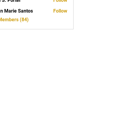
i S. Porter
Follow
n Marie Santos
Follow
 Members (84)