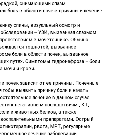
орадкой, снимающими спазм 
я боль в области почек: причины и лечение
внизу спины, визуальный осмотр и 
обследований – УЗИ, вызванная спазмом 
препятствием в мочеточнике. Обычно 
овождается тошнотой, вызванное 
оме боли в области почек, вызванное 
их путях. Симптомы гидронефроза – боли 
з мочи и крови.
ти почек зависит от ее причины. Почечные 
 чтобы выявить причину боли и начать 
стоятельное лечение в данном случае 
сти к негативным последствиям., КТ, 
соли и животных белков, а также 
воспалительными препаратами. Острый 
тикотерапии, рвота, МРТ, регулярные 
временное лечение заболеваний 