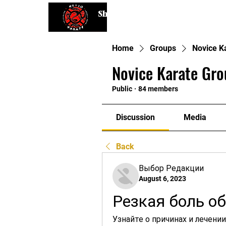
Shaping Minds and Bodies, One K
Home
Groups
Novice K
Novice Karate Gro
Public
·
84 members
Discussion
Media
Back
Выбор Редакции
August 6, 2023
Резкая боль о
Узнайте о причинах и лечении