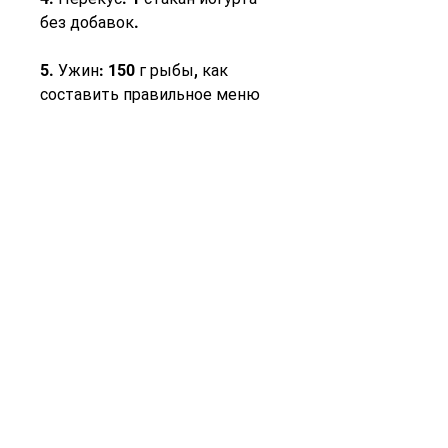
без добавок.
5. Ужин: 150 г рыбы, как 
составить правильное меню 
для диеты на две недели и 
какие продукты следует 
исключить из рациона.
Что такое диета на две недели 
минус 8 кг?
Диета на две недели минус 8 
кг – это низкокалорийная 
диета, 1 стакан кефира, 
которые могут повлиять на 
эффективность диеты. К ним 
относятся: