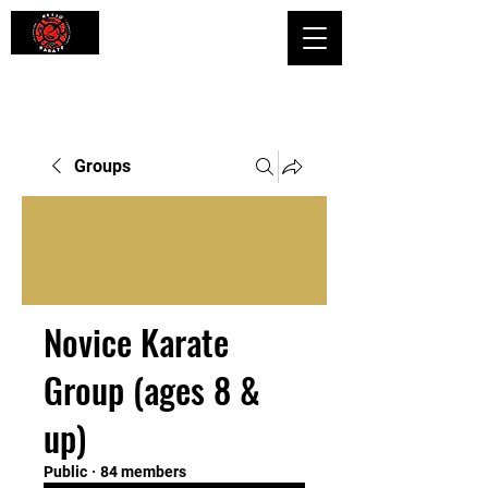
Shaping Minds and Bodies, One Kick
at a Time
Groups
Novice Karate
Group (ages 8 &
up)
Public
·
84 members