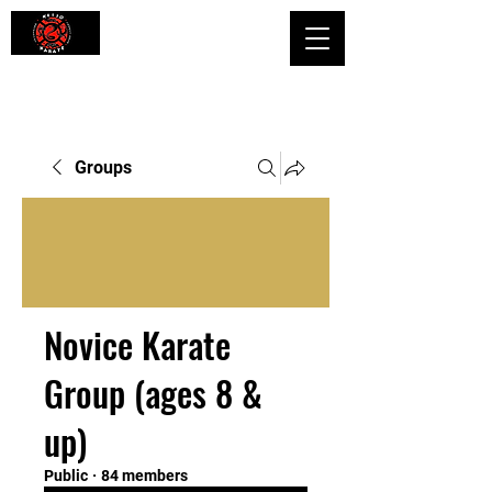
Shaping Minds and Bodies, One Kick
at a Time
Groups
Novice Karate
Group (ages 8 &
up)
Public
·
84 members