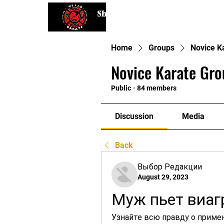
Shaping Minds and Bodies, One K
Home
Groups
Novice K
Novice Karate Gro
Public
·
84 members
Discussion
Media
Back
Выбор Редакции
August 29, 2023
Муж пьет виаг
Узнайте всю правду о примен