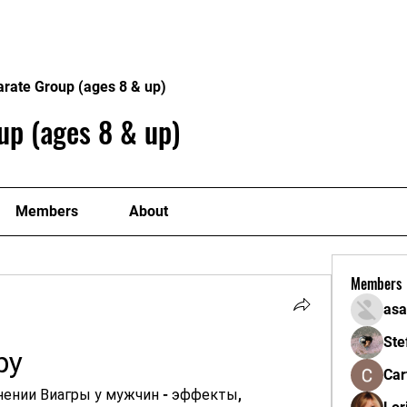
Home
About
Gallery
ick at a Time
arate Group (ages 8 & up)
up (ages 8 & up)
Members
About
Members
asa
Ste
ру
Car
ении Виагры у мужчин - эффекты, 