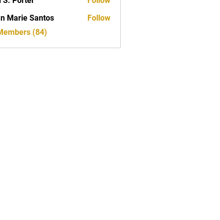
i S. Porter
Follow
n Marie Santos
Follow
 Members (84)