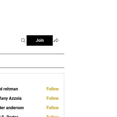
Classes
Contact
Join
d rehman
Follow
fany Azzoia
Follow
ter anderson
Follow