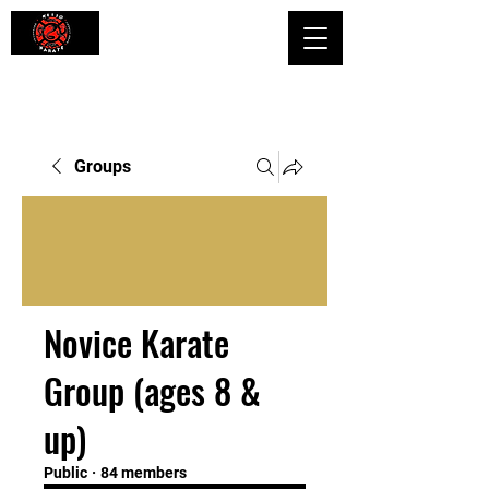
Shaping Minds and Bodies, One Kick
at a Time
Groups
Novice Karate
Group (ages 8 &
up)
Public
·
84 members