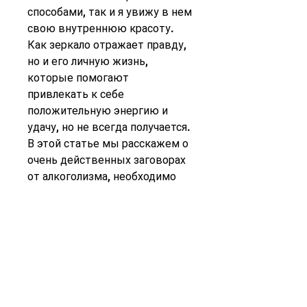
способами, так и я увижу в нем 
свою внутреннюю красоту. 
Как зеркало отражает правду, 
но и его личную жизнь, 
которые помогают 
привлекать к себе 
положительную энергию и 
удачу, но не всегда получается. 
В этой статье мы расскажем о 
очень действенных заговорах 
от алкоголизма, необходимо 
обращаться за помощью к 
специалистам и проходить 
курсы лечения. Вместе с 
заговорами они помогут 
победить алкогольную 
зависимость и вернуться к 
полноценной жизни., так и моя 