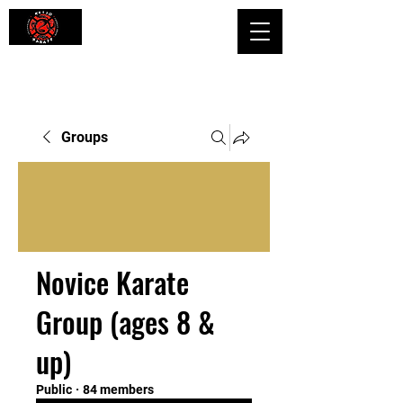
Shaping Minds and Bodies, One Kick
at a Time
Groups
Novice Karate
Group (ages 8 &
up)
Public
·
84 members