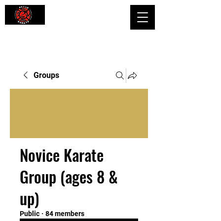
Shaping Minds and Bodies, One Kick
at a Time
Groups
Novice Karate
Group (ages 8 &
up)
Public
·
84 members