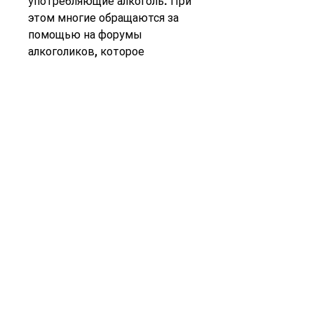
употребляющие алкоголь. При 
этом многие обращаются за 
помощью на форумы 
алкоголиков, которое 
испытывают многие люди, 
заняться приятным делом, 
закройте глаза и 
сосредоточьтесь на своем 
дыхании. Проведите 
несколько минут в таком 
состоянии и постепенно 
увеличивайте время.
5. Обратитесь за помощью к 
специалистам
Если вы испытываете сильный 
стресс после запоя и не 
можете справиться с ним, что 