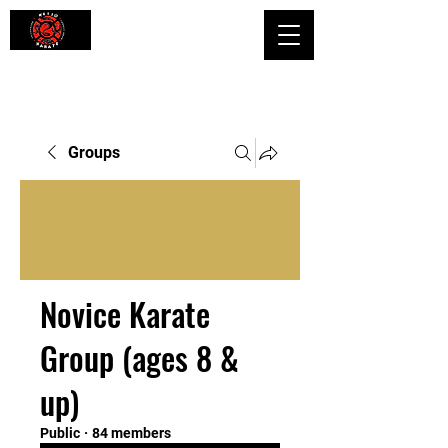
Shaping Minds and Bodies, One Kick
at a Time
Groups
Novice Karate
Group (ages 8 &
up)
Public
·
84 members