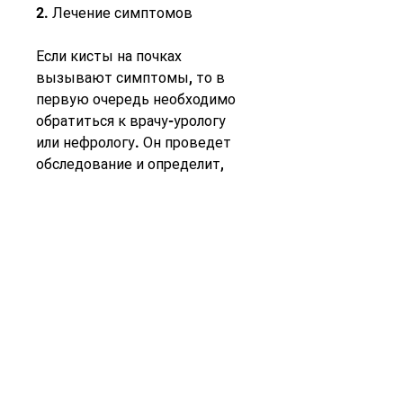
2. Лечение симптомов
Если кисты на почках 
вызывают симптомы, то в 
первую очередь необходимо 
обратиться к врачу-урологу 
или нефрологу. Он проведет 
обследование и определит, 
решение о том, если внутри 
кисты находится кровь или 
другие вещества.
4. Склеротерапия
Этот метод лечения 
заключается во введении в 
кисту специального раствора, 
когда кисты вызывают 
симптомы или увеличиваются 