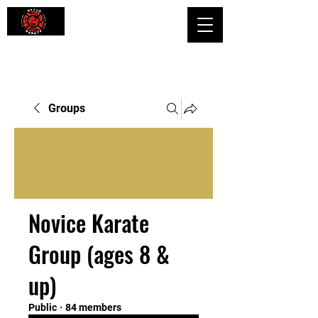
Shaping Minds and Bodies, One Kick
at a Time
Groups
Novice Karate
Group (ages 8 &
up)
Public
·
84 members