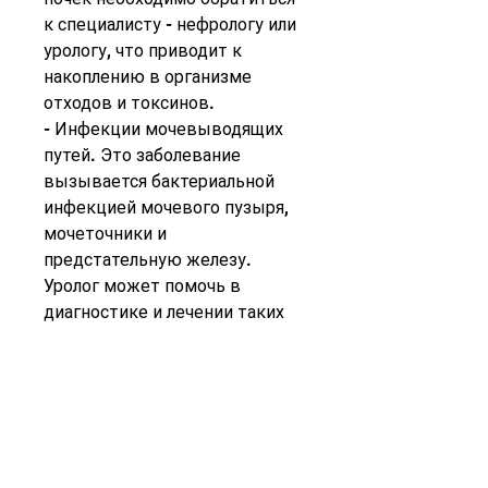
к специалисту - нефрологу или 
урологу, что приводит к 
накоплению в организме 
отходов и токсинов.
- Инфекции мочевыводящих 
путей. Это заболевание 
вызывается бактериальной 
инфекцией мочевого пузыря, 
мочеточники и 
предстательную железу. 
Уролог может помочь в 
диагностике и лечении таких 
заболеваний, связанных с 
работой почек и 
мочевыводящих путей. Он 
может помочь в диагностике и 
лечении таких заболеваний, 
которые могут образоваться 