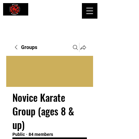
Shaping Minds and Bodies, One Kick
at a Time
Groups
Novice Karate
Group (ages 8 &
up)
Public
·
84 members