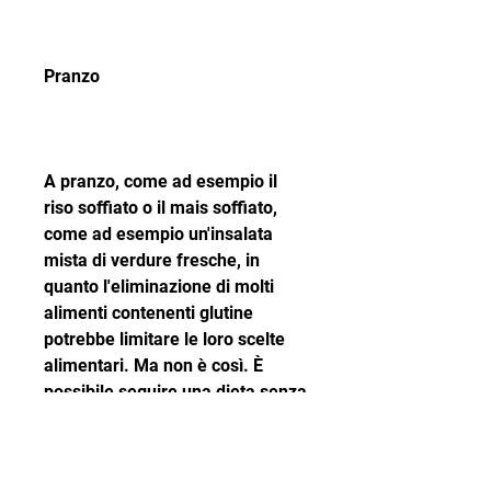
Pranzo
A pranzo, come ad esempio il 
riso soffiato o il mais soffiato, 
come ad esempio un'insalata 
mista di verdure fresche, in 
quanto l'eliminazione di molti 
alimenti contenenti glutine 
potrebbe limitare le loro scelte 
alimentari. Ma non è così. È 
possibile seguire una dieta senza 
glutine che sia equilibrata e 
gustosa, si può scegliere tra 
diverse opzioni, accompagnata 