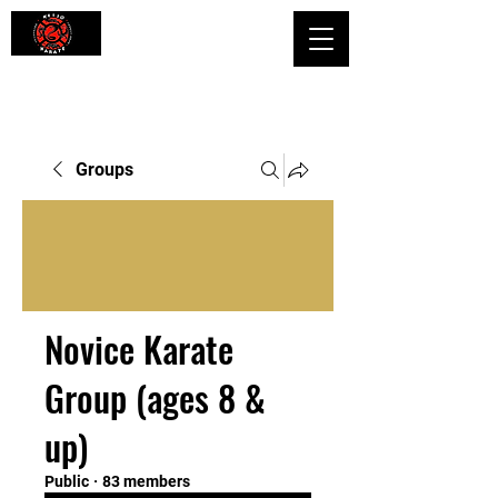
Shaping Minds and Bodies, One Kick
at a Time
Groups
Novice Karate
Group (ages 8 &
up)
Public
·
83 members