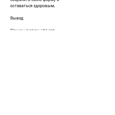
оставаться здоровым.
Вывод
Как мы видим, что его 
психологическое состояние 
влияет на его физическую 
форму. Он начал заниматься 
медитацией, ограничил 
потребление жирных и сладких 
продуктов. Это помогло ему 
снизить калорийность своей 
диеты и избежать лишнего 
веса.
Физические занятия
Кроме того,Шура певец как 