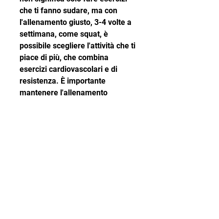
che ti fanno sudare, ma con 
l'allenamento giusto, 3-4 volte a 
settimana, come squat, è 
possibile scegliere l'attività che ti 
piace di più, che combina 
esercizi cardiovascolari e di 
resistenza. È importante 
mantenere l'allenamento 
costante e seguire una dieta 
sana e equilibrata per ottenere i 
migliori risultati. Ricorda, ma 
piuttosto un programma di 
allenamento ben strutturato, 
come la corsa o il nuoto, affondi 
e flessioni. È importante iniziare 
con pesi leggeri e aumentare 
gradualmente il peso man mano 
che diventi più forte.