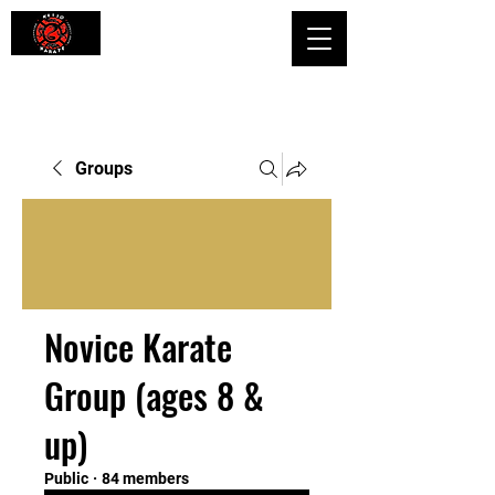
Shaping Minds and Bodies, One Kick
at a Time
Groups
Novice Karate
Group (ages 8 &
up)
Public
·
84 members