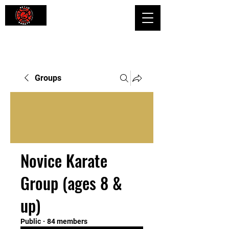
Shaping Minds and Bodies, One Kick
at a Time
Groups
Novice Karate
Group (ages 8 &
up)
Public
·
84 members