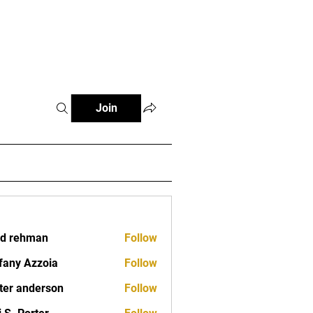
Classes
Contact
Join
d rehman
Follow
fany Azzoia
Follow
ter anderson
Follow