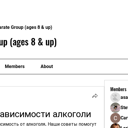
Home
About
Gallery
ick at a Time
arate Group (ages 8 & up)
up (ages 8 & up)
Members
About
Members
asa
Ste
зависимости алкоголи
Car
исимость от алкоголя. Наши советы помогут 