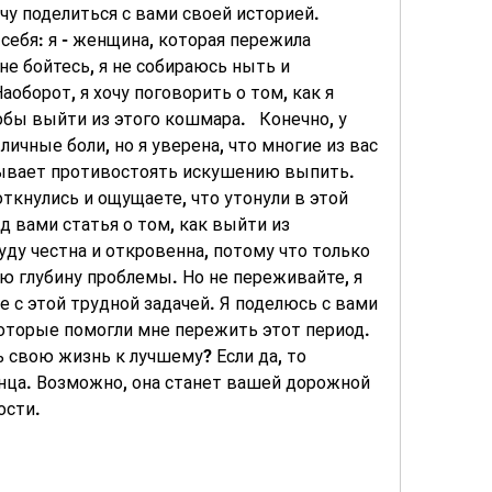
чу поделиться с вами своей историей. 
ебя: я - женщина, которая пережила 
не бойтесь, я не собираюсь ныть и 
оборот, я хочу поговорить о том, как я 
бы выйти из этого кошмара.   Конечно, у 
личные боли, но я уверена, что многие из вас 
бывает противостоять искушению выпить. 
ткнулись и ощущаете, что утонули в этой 
д вами статья о том, как выйти из 
уду честна и откровенна, потому что только 
ю глубину проблемы. Но не переживайте, я 
 с этой трудной задачей. Я поделюсь с вами 
торые помогли мне пережить этот период.   
 свою жизнь к лучшему? Если да, то 
нца. Возможно, она станет вашей дорожной 
ости.