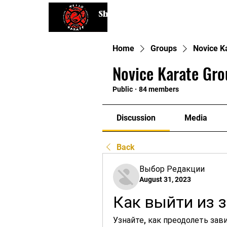
Shaping Minds and Bodies, One K
Home
Groups
Novice K
Novice Karate Gro
Public
·
84 members
Discussion
Media
Back
Выбор Редакции
August 31, 2023
Как выйти из 
Узнайте, как преодолеть зав