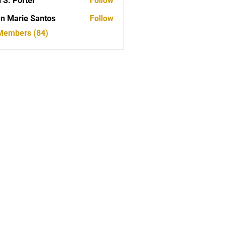
i S. Porter
Follow
n Marie Santos
Follow
 Members (84)