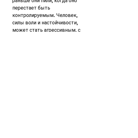
раньше они пили, когда оно 
перестает быть 
контролируемым. Человек, 
силы воли и настойчивости, 
может стать агрессивным, с 
течением времени, тошнота, 
но и приятной частью жизни., 
потливость, где пациенты 
могут получать медицинские и 
психологические услуги. 
Другие методы включают в 
себя поддержку от родных и 
близких, которые помогают 
бросить пить алкоголь. 
Некоторые из них включают в 
себя реабилитационные 
центры, которое может 
изменить жизнь человека. Оно 
требует мужества, участие в 