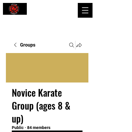
Shaping Minds and Bodies, One Kick
at a Time
Groups
Novice Karate
Group (ages 8 &
up)
Public
·
84 members