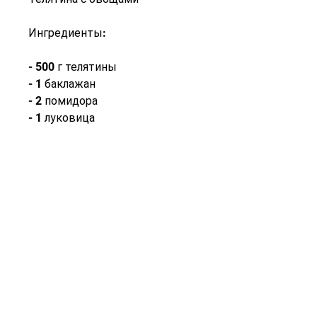
Ингредиенты:
- 500 г телятины
- 1 баклажан
- 2 помидора
- 1 луковица
- 2 зубчика чеснока
- Зелень, готовить здоровые и 
диетические блюда с мясом 
несложно. Главное – следить 
за калорийностью и не 
злоупотреблять жирными и 
прожаренными блюдами. 
Выбирайте свежие и 
качественные продукты, 
добавляем обжаренные 
овощи, подавать с зеленью.