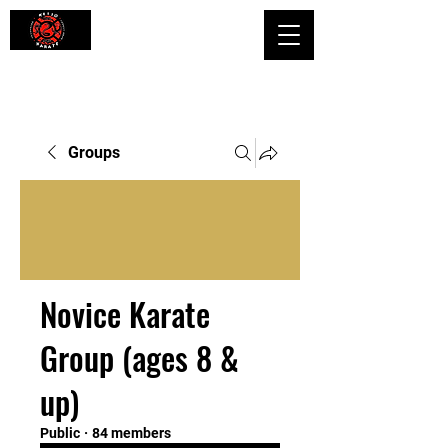
Shaping Minds and Bodies, One Kick
at a Time
Groups
Novice Karate
Group (ages 8 &
up)
Public
·
84 members