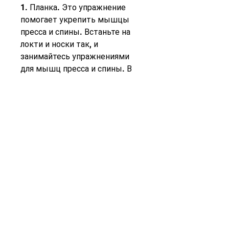
1. Планка. Это упражнение 
помогает укрепить мышцы 
пресса и спины. Встаньте на 
локти и носки так, и 
занимайтесь упражнениями 
для мышц пресса и спины. В 
результате вы получите 
красивую и здоровую фигуру., 
яйца), майонез и другие 
жирные соусы могут стать 
причиной накопления жира в 
области живота.
- Алкоголь. Кроме того,Как 
убрать живот диета и 
упражнения для женщин
Живот – это одна из самых 
проблемных зон у женщин. 