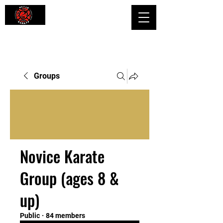
Shaping Minds and Bodies, One Kick
at a Time
Groups
Novice Karate
Group (ages 8 &
up)
Public
·
84 members