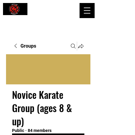
Shaping Minds and Bodies, One Kick
at a Time
Groups
Novice Karate
Group (ages 8 &
up)
Public
·
84 members