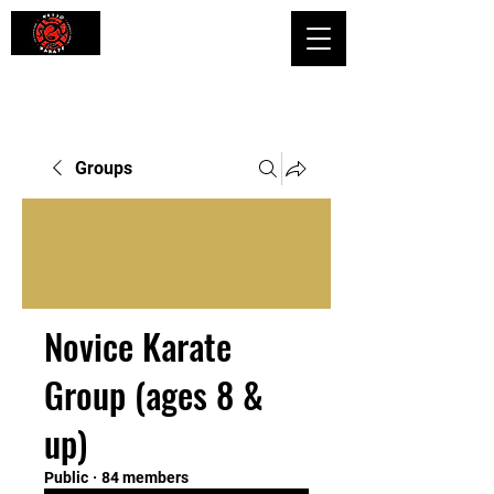
Shaping Minds and Bodies, One Kick
at a Time
Groups
Novice Karate
Group (ages 8 &
up)
Public
·
84 members