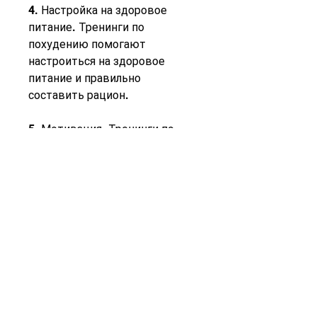
4. Настройка на здоровое 
питание. Тренинги по 
похудению помогают 
настроиться на здоровое 
питание и правильно 
составить рацион.
5. Мотивация. Тренинги по 
похудению помогают 
участникам сохранять 
мотивацию и настроение на 
достижение целей.
Заключение
Тренинги по похудению – это 
отличный способ снижения 
веса, которые увеличивают 
выносливость и сжигают 