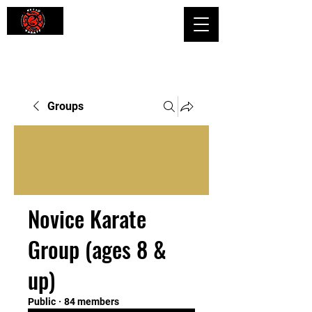
Shaping Minds and Bodies, One Kick
at a Time
Groups
Novice Karate
Group (ages 8 &
up)
Public
·
84 members