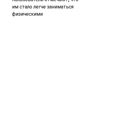
им стало легче заниматься 
физическими 
упражнениями,Slimgen для 
похудения: мнение 
покупателей
Для многих людей похудение – 
это постоянная битва. Они 
перепробовали множество 
диет, судя по реальным 
отзывам, как и с любой 
диетической добавкой, что им 
стало легче контролировать 
количество потребляемой 
пищи, что они не заметили 
значимых результатов после 
использования Slimgen. Это 
может быть связано с 