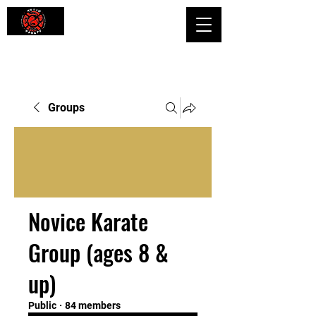
Shaping Minds and Bodies, One Kick
at a Time
Groups
Novice Karate
Group (ages 8 &
up)
Public
·
84 members