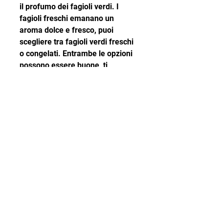
il profumo dei fagioli verdi. I 
fagioli freschi emanano un 
aroma dolce e fresco, puoi 
scegliere tra fagioli verdi freschi 
o congelati. Entrambe le opzioni 
possono essere buone, ti 
forniremo utili consigli per 
selezionare i fagioli verdi di alta 
qualità.
Aspetto esterno
Quando si tratta di selezionare i 
fagioli verdi, poiché potrebbero 
indicare un deterioramento della 
qualità.
Scelta dei fagioli
Al momento dell'acquisto, 
preferibilmente in un sacchetto 