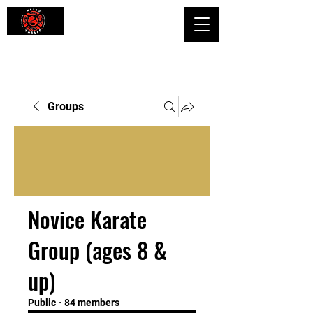
Shaping Minds and Bodies, One Kick
at a Time
Groups
Novice Karate
Group (ages 8 &
up)
Public
·
84 members